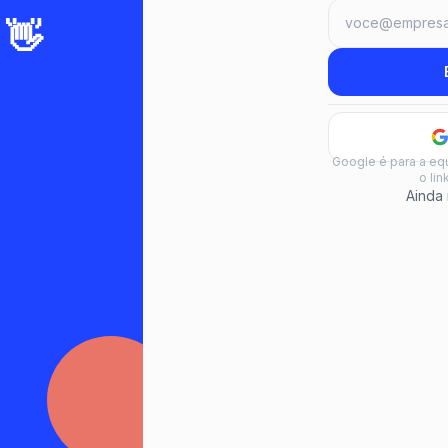
 👋
Google é para a equ
o li
Ainda