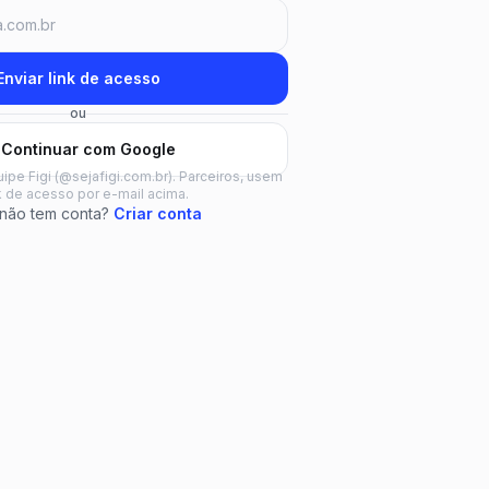
Enviar link de acesso
ou
Continuar com Google
ipe Figi (@sejafigi.com.br). Parceiros, usem
nk de acesso por e-mail acima.
 não tem conta?
Criar conta