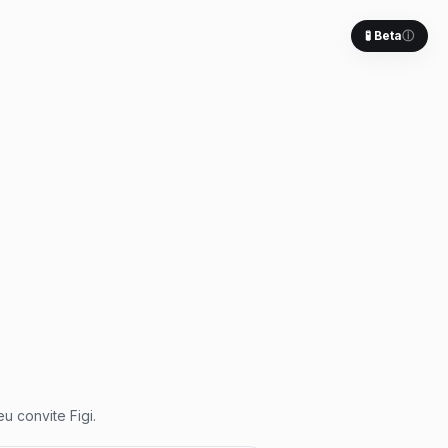
🧪 Beta
ⓘ
u convite Figi.